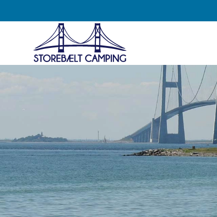
Gå
til
hovedindhold