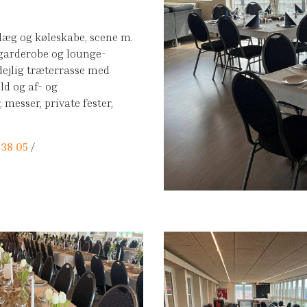
anlæg og køleskabe, scene m.
 garderobe og lounge-
dejlig træterrasse med
ld og af- og
messer, private fester,
 38 05
/