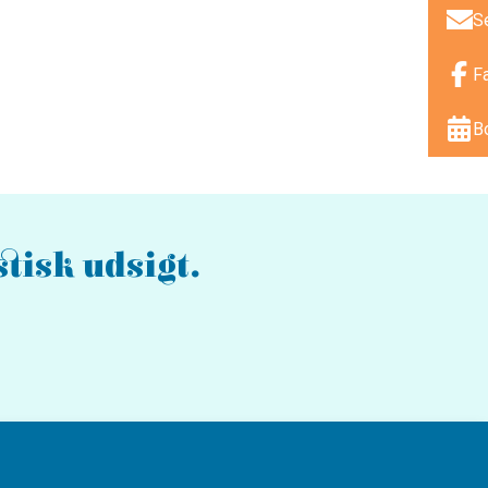
S
F
B
tisk udsigt.