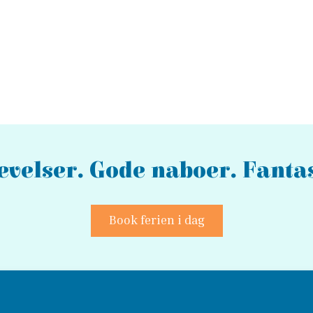
velser. Gode naboer. Fantas
Book ferien i dag