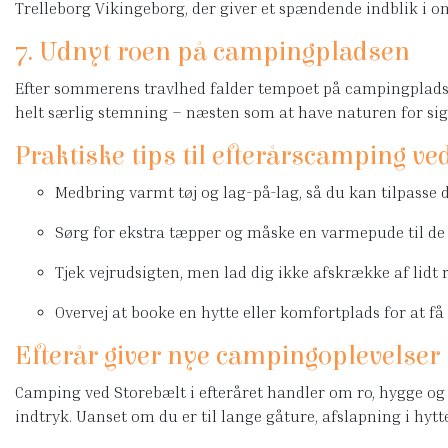
Trelleborg Vikingeborg, der giver et spændende indblik i om
7. Udnyt roen på campingpladsen
Efter sommerens travlhed falder tempoet på campingpladsen.
helt særlig stemning – næsten som at have naturen for sig 
Praktiske tips til efterårscamping ve
Medbring varmt tøj og lag-på-lag, så du kan tilpasse di
Sørg for ekstra tæpper og måske en varmepude til de 
Tjek vejrudsigten, men lad dig ikke afskrække af lidt r
Overvej at booke en hytte eller komfortplads for at 
Efterår giver nye campingoplevelser
Camping ved Storebælt i efteråret handler om ro, hygge og 
indtryk. Uanset om du er til lange gåture, afslapning i hy