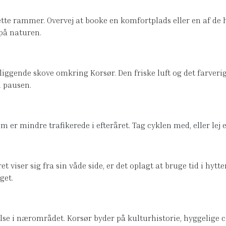
rette rammer. Overvej at booke en komfortplads eller en af d
på naturen.
ærliggende skove omkring Korsør. Den friske luft og det farver
 pausen.
r mindre trafikerede i efteråret. Tag cyklen med, eller lej en
viser sig fra sin våde side, er det oplagt at bruge tid i hytt
get.
se i nærområdet. Korsør byder på kulturhistorie, hyggelige c