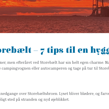
ebælt – 7 tips til en hyg
er, men efteråret ved Storebælt har sin helt egen charme. Na
kke campingvognen eller autocamperen og tage på tur til Store
nedgange over Storebæltsbroen. Lyset bliver blødere, og farv
oligt sted på stranden og nyd øjeblikket.