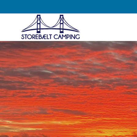
Gå
til
hovedindhold