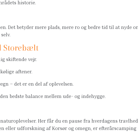
rådets historie.
 Det betyder mere plads, mere ro og bedre tid til at nyde om
selv.
d Storebælt
g skiftende vejr.
kølige aftener.
egn – det er en del af oplevelsen.
få den bedste balance mellem ude- og indehygge.
naturoplevelser. Her får du en pause fra hverdagens travlhed 
tten eller udforskning af Korsør og omegn, er efterårscampin