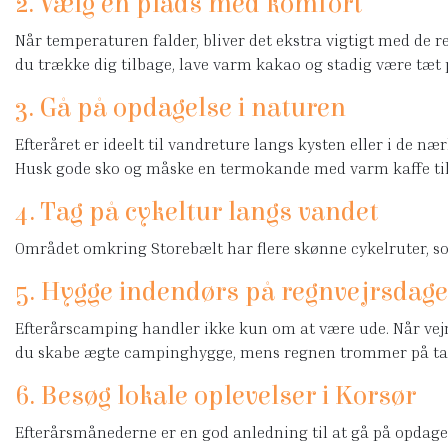
2. Vælg en plads med komfort
Når temperaturen falder, bliver det ekstra vigtigt med de 
du trække dig tilbage, lave varm kakao og stadig være tæt 
3. Gå på opdagelse i naturen
Efteråret er ideelt til vandreture langs kysten eller i de n
Husk gode sko og måske en termokande med varm kaffe til
4. Tag på cykeltur langs vandet
Området omkring Storebælt har flere skønne cykelruter, som e
5. Hygge indendørs på regnvejrsdage
Efterårscamping handler ikke kun om at være ude. Når vejret 
du skabe ægte campinghygge, mens regnen trommer på ta
6. Besøg lokale oplevelser i Korsør
Efterårsmånederne er en god anledning til at gå på opdagel