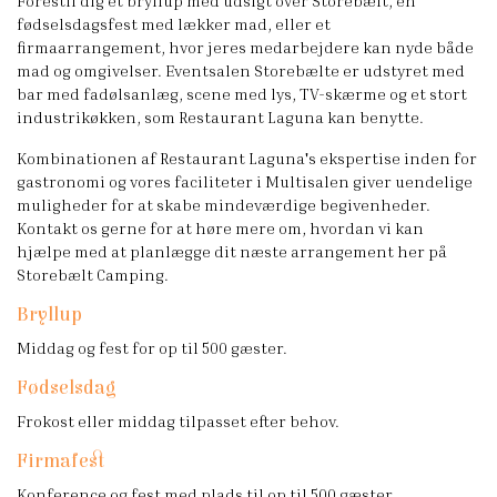
Forestil dig et bryllup med udsigt over Storebælt, en
fødselsdagsfest med lækker mad, eller et
firmaarrangement, hvor jeres medarbejdere kan nyde både
mad og omgivelser. Eventsalen Storebælte er udstyret med
bar med fadølsanlæg, scene med lys, TV-skærme og et stort
industrikøkken, som Restaurant Laguna kan benytte.
Kombinationen af Restaurant Laguna's ekspertise inden for
gastronomi og vores faciliteter i Multisalen giver uendelige
muligheder for at skabe mindeværdige begivenheder.
Kontakt os gerne for at høre mere om, hvordan vi kan
hjælpe med at planlægge dit næste arrangement her på
Storebælt Camping.
Bryllup
Middag og fest for op til 500 gæster.
Fødselsdag
Frokost eller middag tilpasset efter behov.
Firmafest
Konference og fest med plads til op til 500 gæster.