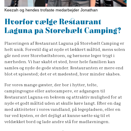
Keezah og hendes trofaste medarbejder Jonathan
Hvorfor vælge Restaurant
Laguna på Storebælt Camping?
Placeringen af Restaurant Laguna på Storebælt Camping er
helt unik. Forestil dig at nyde et lækkert måltid, mens solen
går ned over Storebæltsbroen, og børnene leger trygt i
nærheden. Vi har skabt et sted, hvor hele familien kan
samles og nyde de gode stunder. Restauranten er mere end
blot et spisested; det er et mødested, hvor minder skabes.
For vores mange gæster, der bor i hytter, telte,
campingvogne eller autocampere, er adgangen til
Restaurant Laguna en bekvem og attraktiv mulighed for at
nyde et godt måltid uden at skulle køre langt. Efter en dag
med aktiviteter i vores vandland, på legepladsen, eller en
tur ved kysten, er det dejligt at kunne sætte sig til et
veldækket bord og lade andre stå for madlavningen.