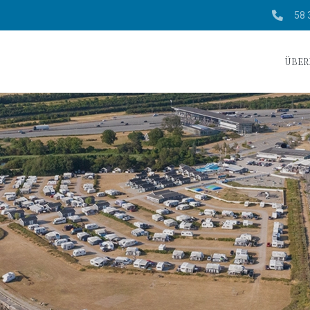
58 
ÜBER