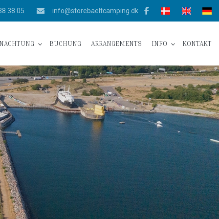
38 38 05
info@storebaeltcamping.dk
NACHTUNG
BUCHUNG
ARRANGEMENTS
INFO
KONTAKT