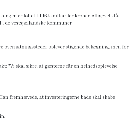
ngen er løftet til 16,4 milliarder kroner. Alligevel står
ed i de vestsjællandske kommuner.
 overnatningssteder oplever stigende belægning, men for
 "Vi skal sikre, at gæsterne får en helhedsoplevelse.
. Han fremhævede, at investeringerne både skal skabe
in.