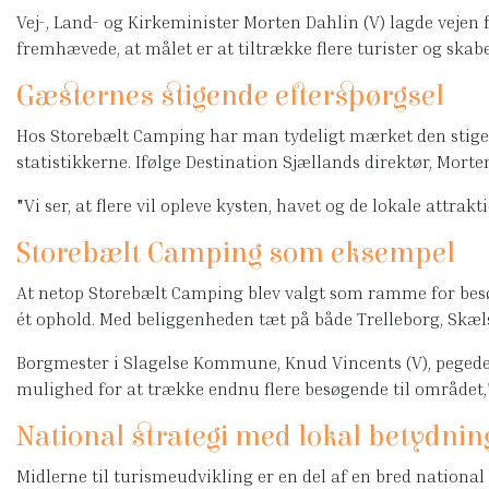
Vej-, Land- og Kirkeminister Morten Dahlin (V) lagde vej
fremhævede, at målet er at tiltrække flere turister og skab
Gæsternes stigende efterspørgsel
Hos Storebælt Camping har man tydeligt mærket den stigend
statistikkerne. Ifølge Destination Sjællands direktør, Morte
"Vi ser, at flere vil opleve kysten, havet og de lokale attra
Storebælt Camping som eksempel
At netop Storebælt Camping blev valgt som ramme for besøge
ét ophold. Med beliggenheden tæt på både Trelleborg, Skæ
Borgmester i Slagelse Kommune, Knud Vincents (V), pegede 
mulighed for at trække endnu flere besøgende til området,
National strategi med lokal betydnin
Midlerne til turismeudvikling er en del af en bred nationa