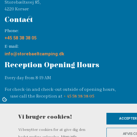
Storebæltsvej 85,
4220 Korsør
Contact
Phone:
+45 58 38 38 05
E-mail:
info@storebaeltcamping.dk
Reception Opening Hours
Every day from 8-19 AM
For check-in and check-out outside of opening hours,
please call the Reception at
+ 45 58 38 38 05
See you at
Storebælt Camping
Vi bruger cookies!
ACCEPTER
Vi benytter cookies for at give dig den
AFVIS C
bedst mulige oplevelse.
More info