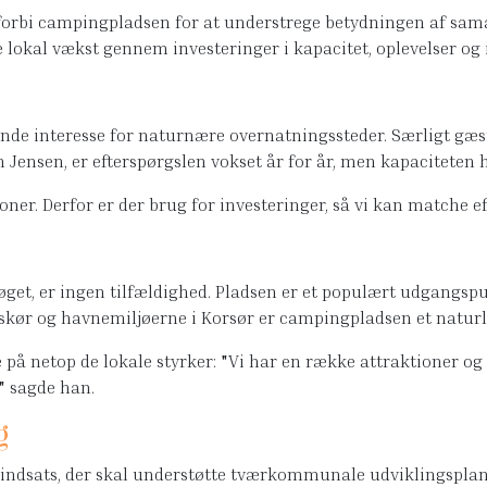
en forbi campingpladsen for at understrege betydningen af 
e lokal vækst gennem investeringer i kapacitet, oplevelser og 
e interesse for naturnære overnatningssteder. Særligt gæste
n Jensen, er efterspørgslen vokset år for år, men kapaciteten ha
ktioner. Derfor er der brug for investeringer, så vi kan matche
t, er ingen tilfældighed. Pladsen er et populært udgangspunk
lskør og havnemiljøerne i Korsør er campingpladsen et natur
på netop de lokale styrker: "Vi har en række attraktioner og
" sagde han.
g
l indsats, der skal understøtte tværkommunale udviklingsplan