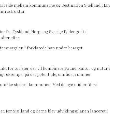
samarbejde mellem kommunerne og Destination Sjælland. Han
infrastruktur.
r fra Tyskland, Norge og Sverige fylder godt i
lter efter.
 efterspørgslen," forklarede han under besøget.
t for turister, der vil kombinere strand, kultur og natur i
ligt eksempel på det potentiale, området rummer.
 unikke steder i kommunen. Med de nye midler får vi
er. For Sjælland og Øerne blev udviklingsplanen lanceret i