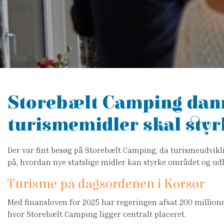
Storebælt Camping dann
turismemidler skal styr
Der var fint besøg på Storebælt Camping, da turismeudvikl
på, hvordan nye statslige midler kan styrke området og udl
Turisme på dagsordenen i Korsør
Med finansloven for 2025 har regeringen afsat 200 millioner
hvor Storebælt Camping ligger centralt placeret.