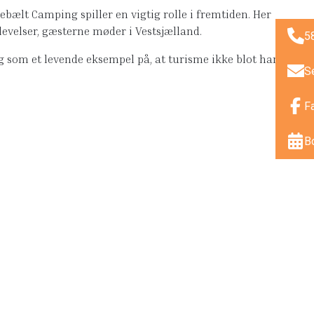
ebælt Camping spiller en vigtig rolle i fremtiden. Her
velser, gæsterne møder i Vestsjælland.
5
g som et levende eksempel på, at turisme ikke blot handler
S
F
B